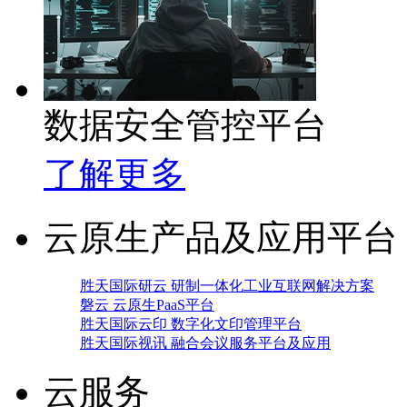
数据安全管控平台
了解更多
云原生产品及应用平台
胜天国际研云 研制一体化工业互联网解决方案
磐云 云原生PaaS平台
胜天国际云印 数字化文印管理平台
胜天国际视讯 融合会议服务平台及应用
云服务