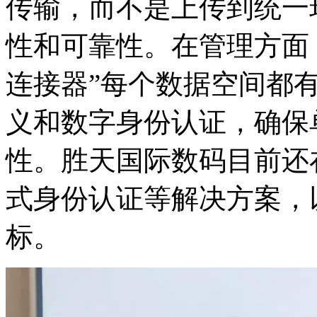
传输，而不是上传到统一
性和可靠性。在管理方面
连接器”每个数据空间都有
义和数字身份认证，
性。胜天国际数码目前还
式身份认证等解决方案
标。