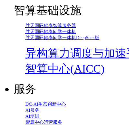
智算基础设施
胜天国际鲲泰智算服务器
胜天国际鲲泰问学一体机
胜天国际鲲泰问学一体机DeepSeek版
异构算力调度与加速
智算中心(AICC)
服务
DC·AI生态创新中心
AI服务
AI培训
智算中心运营服务