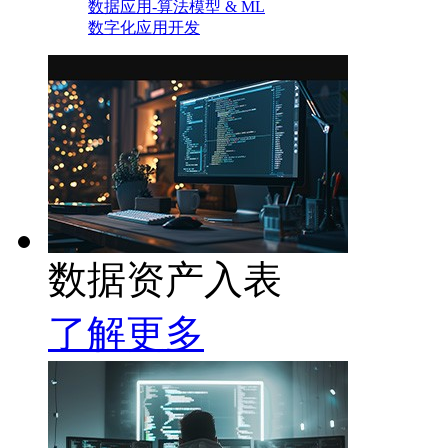
数据应用-算法模型 & ML
数字化应用开发
数据资产入表
了解更多