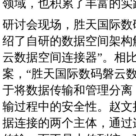
领域，也积累了丰富的
研讨会现场，胜天国
绍了自研的数据空间架构
云数据空间连接器”。相
案，“胜天国际数码磐
于将数据传输和管理分离
输过程中的安全性。赵文扬表示
据连接的两个主体，