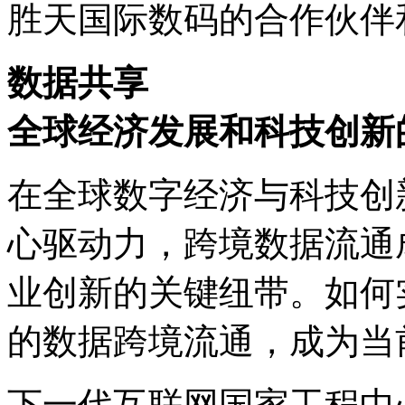
胜天国际数码的合作伙伴和客
数据共享
全球经济发展和科技创新
在全球数字经济与科技创新
心驱动力，跨境数据流通
业创新的关键纽带。如何实现安全
的数据跨境流通，成
下一代互联网国家工程中心主