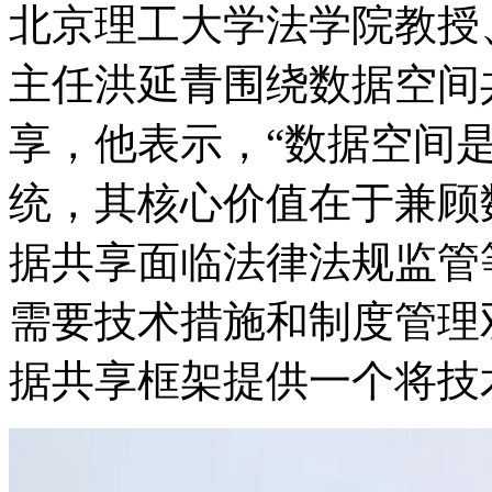
北京理工大学法学院教授
主任洪延青围绕数据空间
享，他表示，“数
统，其核心价值在于
据共享面临法律法规监管等挑战
需要技术措施和制度管理双
据共享框架提供一个将技