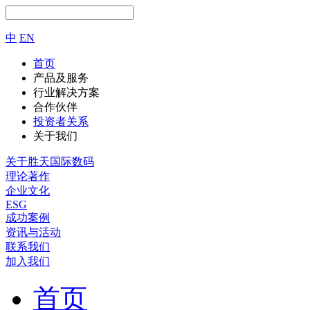
中
EN
首页
产品及服务
行业解决方案
合作伙伴
投资者关系
关于我们
关于胜天国际数码
理论著作
企业文化
ESG
成功案例
资讯与活动
联系我们
加入我们
首页