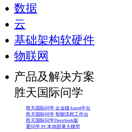
数据
云
基础架构软硬件
物联网
产品及解决方案
胜天国际问学
胜天国际问学 企业级Agent中台
胜天国际问学 智能流程工作台
胜天国际问学DeepSeek版
爱问学 PC本地部署大模型