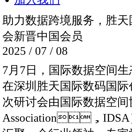
助力数据跨境服务，
会新晋中国会员
2025 / 07 / 08
7月7日，国际数据空
在深圳胜天国际数码国际创
次研讨会由国际数据空间协会（Inte
Association，ID