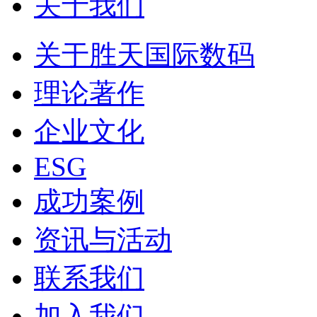
关于我们
关于胜天国际数码
理论著作
企业文化
ESG
成功案例
资讯与活动
联系我们
加入我们