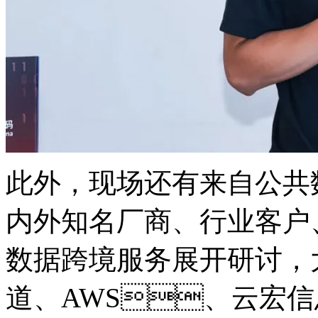
此外，现场还有来自公共数
内外知名厂商、行业客户
数据跨境服务展开研讨
道、AWS、云宏