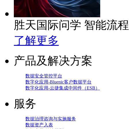
胜天国际问学 智能流
了解更多
产品及解决方案
数据安全管控平台
数字化应用-Bluenic客户数据平台
数字化应用-云捷集成中间件（ESB）
服务
数据治理咨询与实施服务
数据资产入表