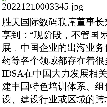
胜天国际数码联席董事长
享到：“现阶段，不管
展，中国企业的出海业务也
药等各个领域都存在着很
IDSA在中国大力发展相关
建中国特色培训体系
设、建设行业或区域的跨