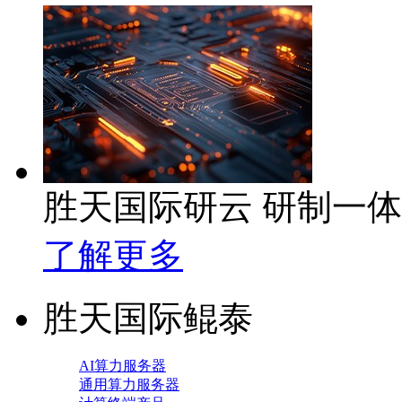
胜天国际研云 研制一
了解更多
胜天国际鲲泰
AI算力服务器
通用算力服务器