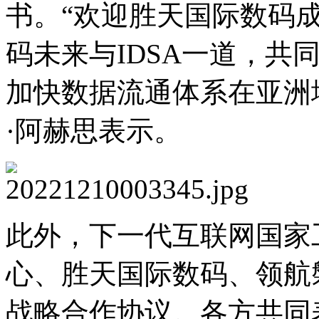
书。“欢迎胜天国际数码成
码未来与IDSA一道，
加快数据流通体系在亚洲地
·阿赫思表示。
此外，下一代互联网国家
心、胜天国际数码
战略合作协议。各方共同表