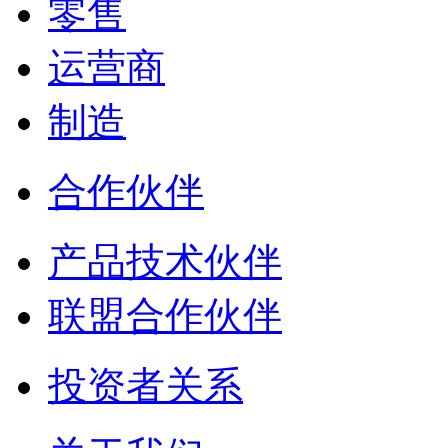
零售
运营商
制造
合作伙伴
产品技术伙伴
联盟合作伙伴
投资者关系