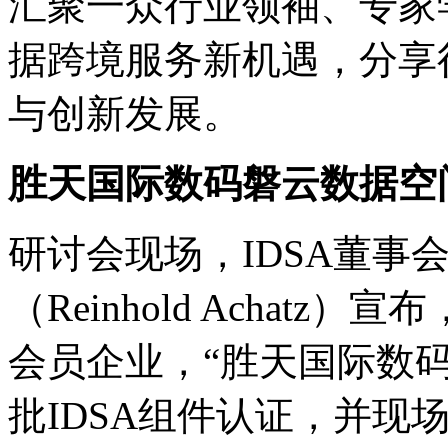
汇聚一众行业领袖、专家
据跨境服务新机遇，分享
与创新发展。
胜天国际数码磐云数据空
研讨会现场，IDSA董
（Reinhold Achatz）
会员企业，“胜天国际
批IDSA组件认证，