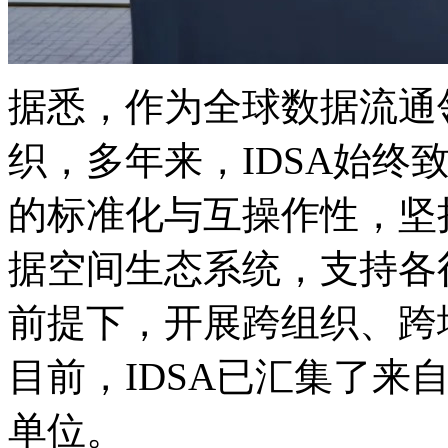
据悉，作为全球数据
织，多年来，ID
的标准化与互操作性，坚持
据空间生态系统，支
前提下，开展跨组织
目前，IDSA已汇集了
单位。